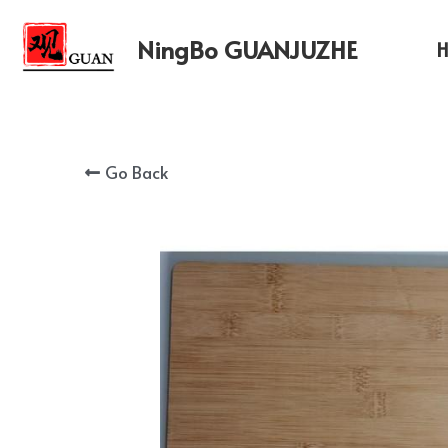
NingBo GUANJUZHE 
Go Back