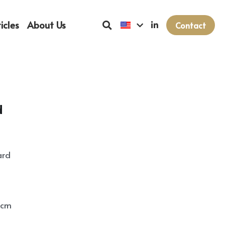
icles
About Us
Contact
d
ard
 cm