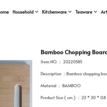
Home
Household
Kitchenware
Teaware
Art
Bamboo Chopping Boar
Item NO. ： 20220585
Description ：Bamboo chopping bo
Material ： BAMBOO
Product Size ( cm ) ： 23 * 30 * 0.8