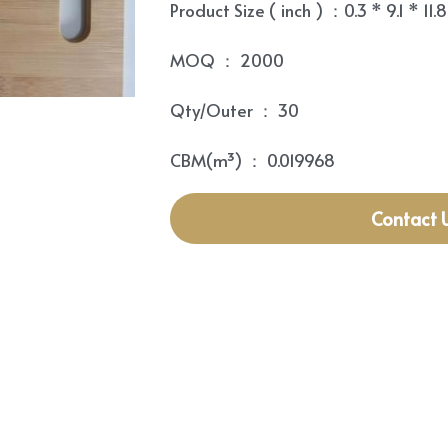
Product Size ( inch ) ：0.3 * 9.1 * 11.8
MOQ ： 2000
Qty/Outer ： 30
CBM(m³) ： 0.019968
Contact 